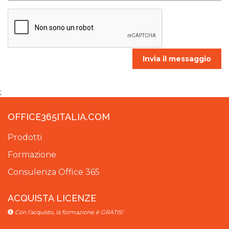
Invia il messaggio
;
OFFICE365ITALIA.COM
Prodotti
Formazione
Consulenza Office 365
ACQUISTA LICENZE
Con l'acquisto, la formazione è GRATIS!