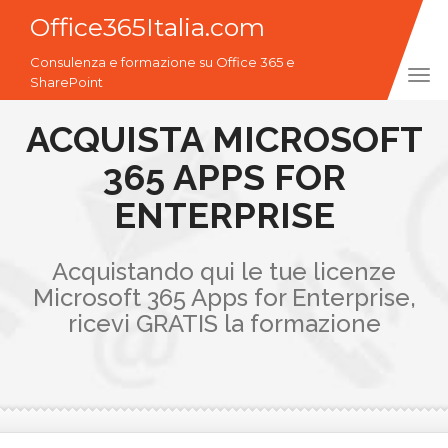
Office365Italia.com
Consulenza e formazione su Office 365 e
Tog
SharePoint
navi
ACQUISTA MICROSOFT
365 APPS FOR
ENTERPRISE
Acquistando qui le tue licenze
Microsoft 365 Apps for Enterprise,
ricevi GRATIS la formazione