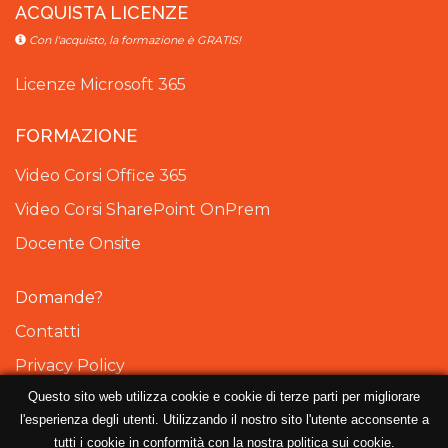
ACQUISTA LICENZE
Con l'acquisto, la formazione è GRATIS!
Licenze Microsoft 365
FORMAZIONE
Video Corsi Office 365
Video Corsi SharePoint OnPrem
Docente Onsite
Domande?
Contatti
Privacy Policy
Questo sito web utilizza cookie e cookie di terze parti per migliorare
Cookie Policy
l'esperienza degli utenti. Utilizzando il nostro sito l'utente acconsente a
tutti i cookie in conformità con la nostra politica sui cookie.