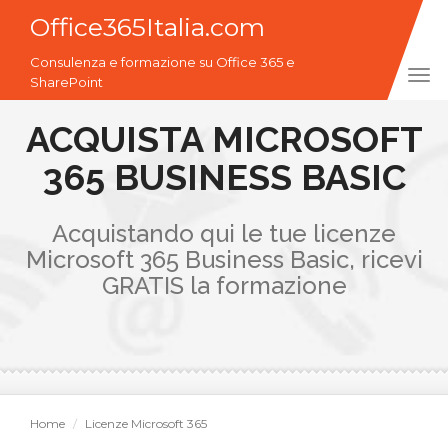
Office365Italia.com
Consulenza e formazione su Office 365 e
Tog
SharePoint
navi
ACQUISTA MICROSOFT
365 BUSINESS BASIC
Acquistando qui le tue licenze
Microsoft 365 Business Basic, ricevi
GRATIS la formazione
Home
Licenze Microsoft 365