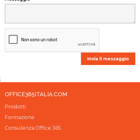
Invia il messaggio
;
OFFICE365ITALIA.COM
Prodotti
Formazione
Consulenza Office 365