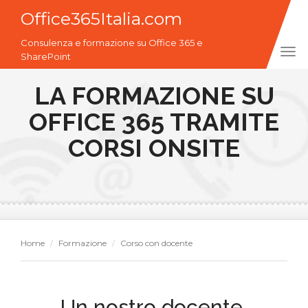
Office365Italia.com
Consulenza e formazione su Office 365 e
Tog
SharePoint
navi
LA FORMAZIONE SU
OFFICE 365 TRAMITE
CORSI ONSITE
Home
Formazione
Corso con docente
Un nostro docente,