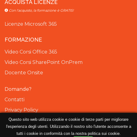
ACQUISTA LICENZE
Con l'acquisto, la formazione è GRATIS!
Licenze Microsoft 365
FORMAZIONE
Video Corsi Office 365
Video Corsi SharePoint OnPrem
Docente Onsite
Domande?
Contatti
Privacy Policy
Questo sito web utilizza cookie e cookie di terze parti per migliorare
Cookie Policy
l'esperienza degli utenti. Utilizzando il nostro sito l'utente acconsente a
tutti i cookie in conformità con la nostra politica sui cookie.
© 2016 - 2026
Office365Italia.com
, iniziativa a cura di
Dev4Side