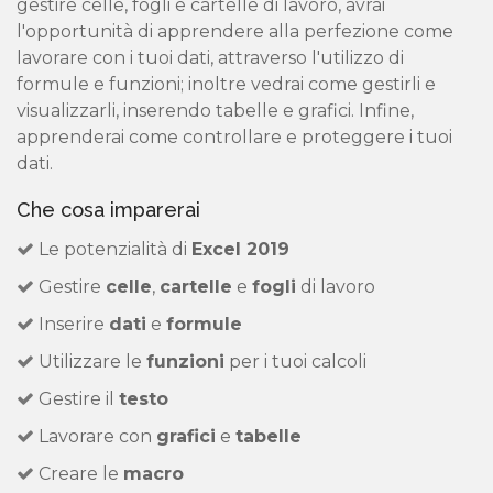
gestire celle, fogli e cartelle di lavoro, avrai
l'opportunità di apprendere alla perfezione come
lavorare con i tuoi dati, attraverso l'utilizzo di
formule e funzioni; inoltre vedrai come gestirli e
visualizzarli, inserendo tabelle e grafici. Infine,
apprenderai come controllare e proteggere i tuoi
dati.
Che cosa imparerai
Le potenzialità di
Excel 2019
Gestire
celle
,
cartelle
e
fogli
di lavoro
Inserire
dati
e
formule
Utilizzare le
funzioni
per i tuoi calcoli
Gestire il
testo
Lavorare con
grafici
e
tabelle
Creare le
macro