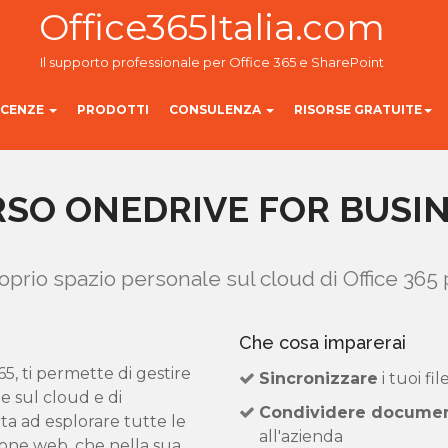
Office365Italia.com
Il supporto professionale per Office 365 e SharePoint
ICENZE
PRODOTTI
CONSULENZA
RISORSE GRATUITE
SO ONEDRIVE FOR BUSI
oprio spazio personale sul cloud di Office 365
Che cosa imparerai
5, ti permette di gestire
Sincronizzare
i tuoi fi
e sul cloud e di
Condividere documen
orta ad esplorare tutte le
all'azienda
sione web, che nella sua