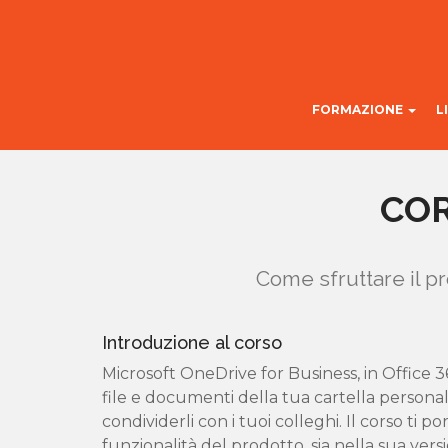
FORMAZIONE
L
COR
Come sfruttare il pr
Introduzione al corso
Microsoft OneDrive for Business, in Office 36
file e documenti della tua cartella personal
condividerli con i tuoi colleghi. Il corso ti p
funzionalità del prodotto, sia nella sua ver