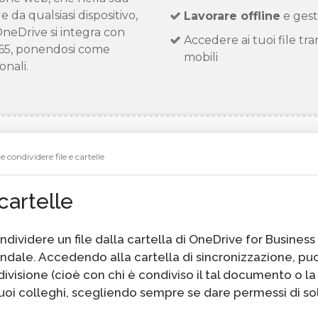
le da qualsiasi dispositivo,
Lavorare offline
e gesti
 OneDrive si integra con
Accedere ai tuoi file tram
 365, ponendosi come
mobili
onali.
condividere file e cartelle
cartelle
videre un file dalla cartella di OneDrive for Business
endale. Accedendo alla cartella di sincronizzazione, puo
visione (cioè con chi è condiviso il tal documento o la
 tuoi colleghi, scegliendo sempre se dare permessi di so