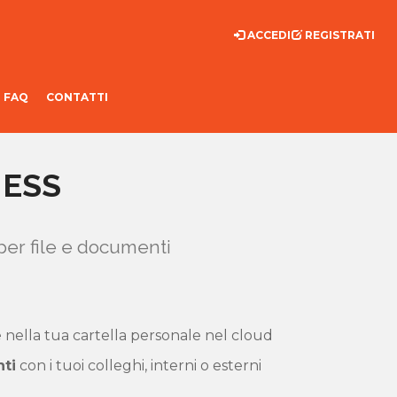
ACCEDI
REGISTRATI
FAQ
CONTATTI
NESS
 per file e documenti
le nella tua cartella personale nel cloud
ti
con i tuoi colleghi, interni o esterni