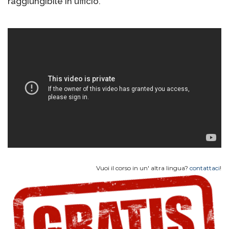
raggiungibile in ufficio.
Vuoi il corso in un' altra lingua?
contattaci
!