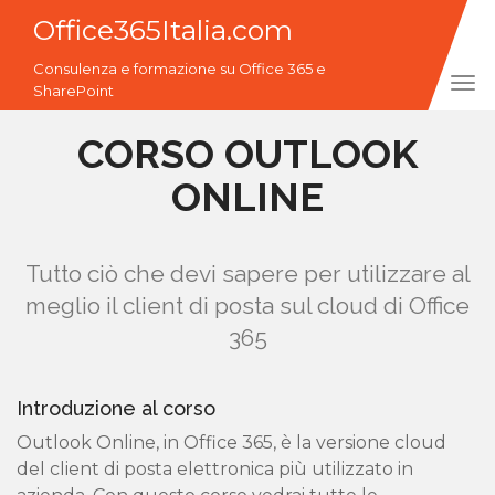
Office365Italia.com
Consulenza e formazione su Office 365 e
Tog
SharePoint
navi
CORSO OUTLOOK
ONLINE
Tutto ciò che devi sapere per utilizzare al
meglio il client di posta sul cloud di Office
365
Introduzione al corso
Outlook Online, in Office 365, è la versione cloud
del client di posta elettronica più utilizzato in