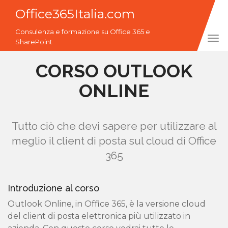
Office365Italia.com
Consulenza e formazione su Office 365 e
Tog
SharePoint
navi
CORSO OUTLOOK
ONLINE
Tutto ciò che devi sapere per utilizzare al
meglio il client di posta sul cloud di Office
365
Introduzione al corso
Outlook Online, in Office 365, è la versione cloud
del client di posta elettronica più utilizzato in