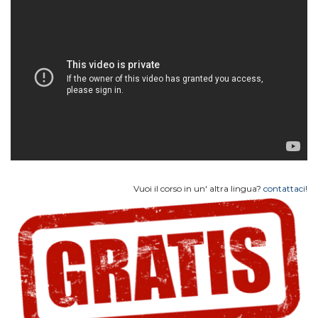
Vuoi il corso in un' altra lingua?
contattaci
!