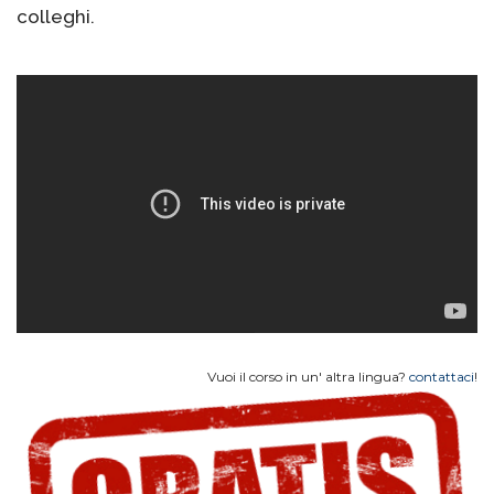
colleghi.
Vuoi il corso in un' altra lingua?
contattaci
!