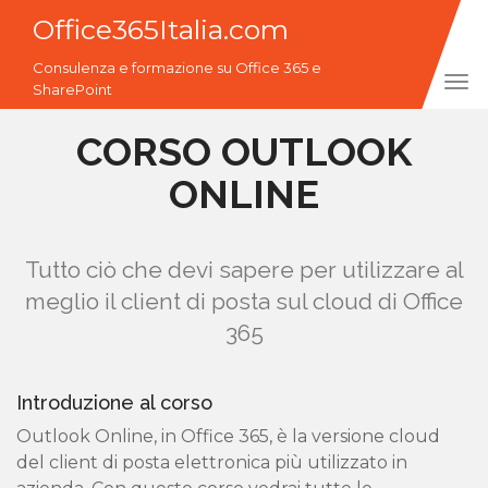
Office365Italia.com
Consulenza e formazione su Office 365 e
Tog
SharePoint
navi
CORSO OUTLOOK
ONLINE
Tutto ciò che devi sapere per utilizzare al
meglio il client di posta sul cloud di Office
365
Introduzione al corso
Outlook Online, in Office 365, è la versione cloud
del client di posta elettronica più utilizzato in