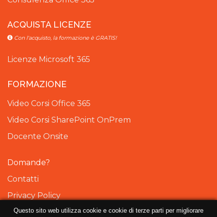
ACQUISTA LICENZE
Con l'acquisto, la formazione è GRATIS!
Licenze Microsoft 365
FORMAZIONE
Video Corsi Office 365
Video Corsi SharePoint OnPrem
Docente Onsite
Domande?
Contatti
Privacy Policy
Questo sito web utilizza cookie e cookie di terze parti per migliorare
Cookie Policy