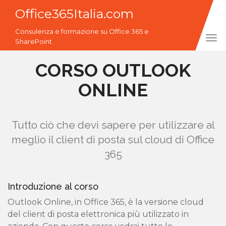
Office365Italia.com
Consulenza e formazione su Office 365 e
Tog
SharePoint
navi
CORSO OUTLOOK
ONLINE
Tutto ciò che devi sapere per utilizzare al
meglio il client di posta sul cloud di Office
365
Introduzione al corso
Outlook Online, in Office 365, è la versione cloud
del client di posta elettronica più utilizzato in