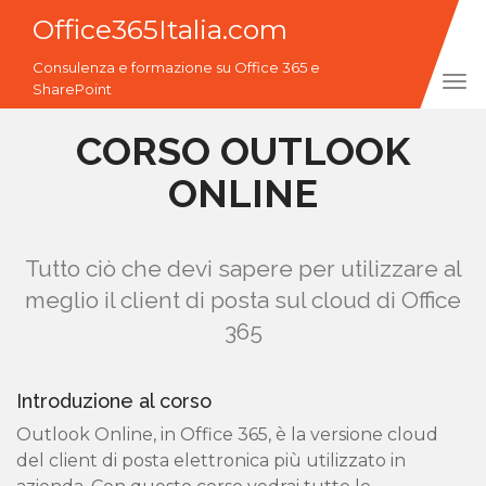
Office365Italia.com
Consulenza e formazione su Office 365 e
Tog
SharePoint
navi
CORSO OUTLOOK
ONLINE
Tutto ciò che devi sapere per utilizzare al
meglio il client di posta sul cloud di Office
365
Introduzione al corso
Outlook Online, in Office 365, è la versione cloud
del client di posta elettronica più utilizzato in