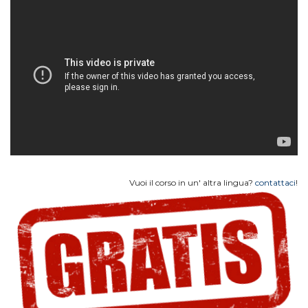
Vuoi il corso in un' altra lingua?
contattaci
!