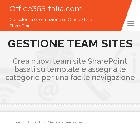
Office365Italia.com
Consulenza e formazione su Office 365 e
Tog
SharePoint
navi
GESTIONE TEAM SITES
Crea nuovi team site SharePoint
basati su template e assegna le
categorie per una facile navigazione
Home
Prodotti
Gestione team sites