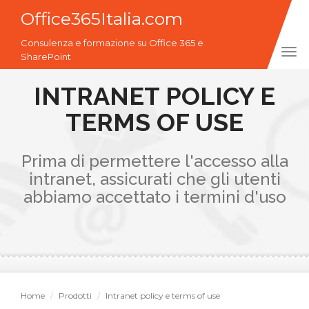
Office365Italia.com
Consulenza e formazione su Office 365 e
Tog
SharePoint
navi
INTRANET POLICY E
TERMS OF USE
Prima di permettere l'accesso alla
intranet, assicurati che gli utenti
abbiamo accettato i termini d'uso
Home
Prodotti
Intranet policy e terms of use