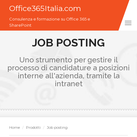
Office365Italia.com
Consulenza e formazione su Office 365 e
Tog
SharePoint
navi
JOB POSTING
Uno strumento per gestire il
processo di candidature a posizioni
interne all'azienda, tramite la
intranet
Home
Prodotti
Job posting