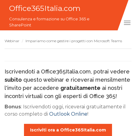
Office365Italia.com
Consulenza e formazione su Office 365 e
Tog
SharePoint
navi
Webinar
Impariamo come gestire i progetti con Microsoft Teams
Iscrivendoti a Office365Italia.com, potrai vedere
subito
questo webinar e riceverai mensilmente
l'invito per accedere
gratuitamente
ai nostri
incontri virtuali con gli esperti di Office 365!
Bonus
: Iscrivendoti oggi, riceverai gratuitamente il
corso completo di
Outlook Online
!
Iscriviti ora a Office365Italia.com