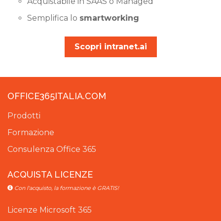
Acquistabile in SAAS o Managed
Semplifica lo
smartworking
Scopri intranet.ai
OFFICE365ITALIA.COM
Prodotti
Formazione
Consulenza Office 365
ACQUISTA LICENZE
Con l'acquisto, la formazione è GRATIS!
Licenze Microsoft 365