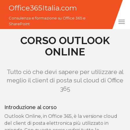
Office365Italia.com
Consulenza e formazione su Office 365 e
Tog
SharePoint
navi
CORSO OUTLOOK
ONLINE
Tutto ciò che devi sapere per utilizzare al
meglio il client di posta sul cloud di Office
365
Introduzione al corso
Outlook Online, in Office 365, è la versione cloud
del client di posta elettronica più utilizzato in