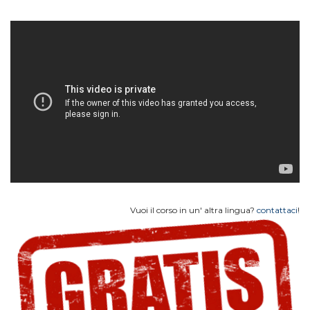
Vuoi il corso in un' altra lingua?
contattaci
!