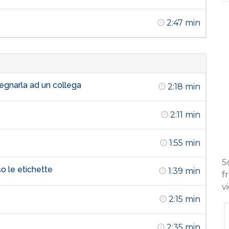
2:47 min
segnarla ad un collega
2:18 min
2:11 min
1:55 min
So
o le etichette
1:39 min
f
v
2:15 min
2:35 min