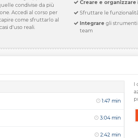
Creare e organizzare
quelle condivise da più
sone. Accedi al corso per
Sfruttare le funzionalit
capire come sfruttarlo al
Integrare
gli strumenti 
asi d'uso reali.
team
I
a
p
1:47 min
3:04 min
2:42 min