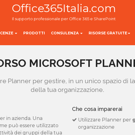
Office365Italia.com
Il supporto professionale per Office 365 e SharePoint
ICENZE
PRODOTTI
CONSULENZA
RISORSE GRATUITE
ORSO MICROSOFT PLANN
zare Planner per gestire, in un unico spazio di la
della tua organizzazione.
Che cosa imparerai
er in azienda. Una
Utilizzare Planner per
g
ome può essere utilizzato
organizzazione
ttività dei gruppi della tua