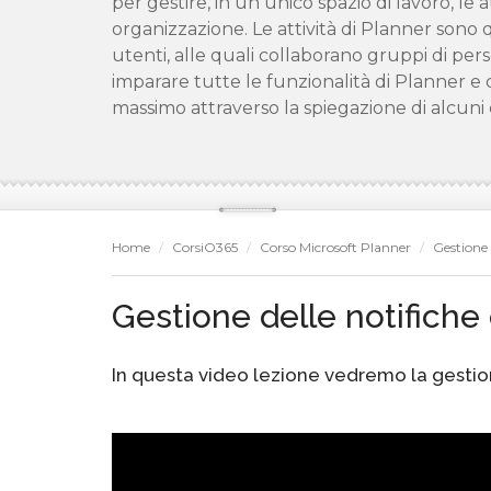
per gestire, in un unico spazio di lavoro, le a
organizzazione. Le attività di Planner sono 
utenti, alle quali collaborano gruppi di per
imparare tutte le funzionalità di Planner e 
massimo attraverso la spiegazione di alcuni c
Home
CorsiO365
Corso Microsoft Planner
Gestione 
Gestione delle notifiche
In questa video lezione vedremo la gestio