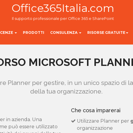
Office365Italia.com
Il supporto professionale per Office 365 e SharePoint
ICENZE
PRODOTTI
CONSULENZA
RISORSE GRATUITE
ORSO MICROSOFT PLANN
zare Planner per gestire, in un unico spazio di la
della tua organizzazione.
Che cosa imparerai
er in azienda. Una
Utilizzare Planner per
g
ome può essere utilizzato
organizzazione