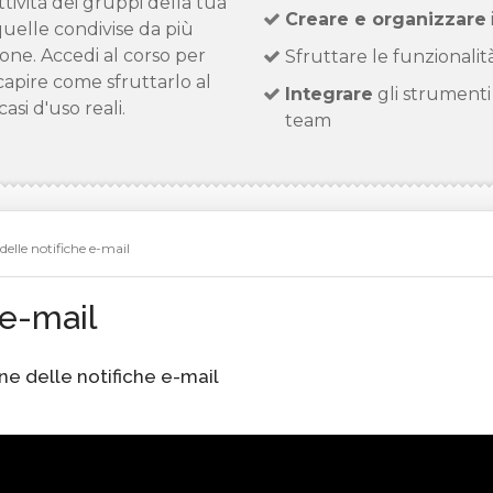
ttività dei gruppi della tua
Creare e organizzare
quelle condivise da più
sone. Accedi al corso per
Sfruttare le funzionalit
capire come sfruttarlo al
Integrare
gli strumenti 
asi d'uso reali.
team
delle notifiche e-mail
 e-mail
ne delle notifiche e-mail