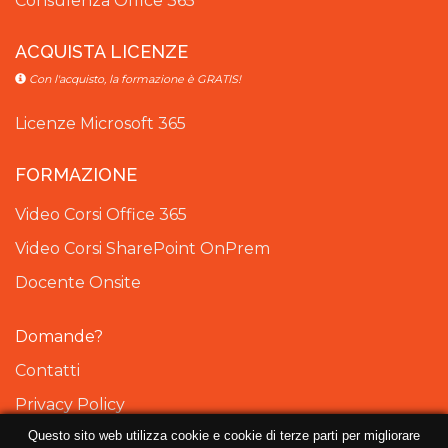
Consulenza Office 365
ACQUISTA LICENZE
Con l'acquisto, la formazione è GRATIS!
Licenze Microsoft 365
FORMAZIONE
Video Corsi Office 365
Video Corsi SharePoint OnPrem
Docente Onsite
Domande?
Contatti
Privacy Policy
Questo sito web utilizza cookie e cookie di terze parti per migliorare
Cookie Policy