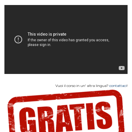
Vuoi il corso in un' altra lingua?
contattaci
!