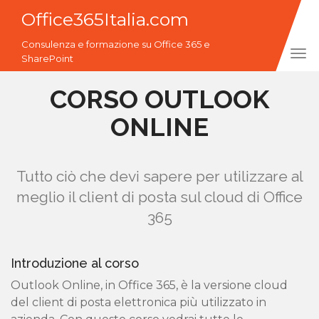
Office365Italia.com
Consulenza e formazione su Office 365 e
Tog
SharePoint
navi
CORSO OUTLOOK
ONLINE
Tutto ciò che devi sapere per utilizzare al
meglio il client di posta sul cloud di Office
365
Introduzione al corso
Outlook Online, in Office 365, è la versione cloud
del client di posta elettronica più utilizzato in