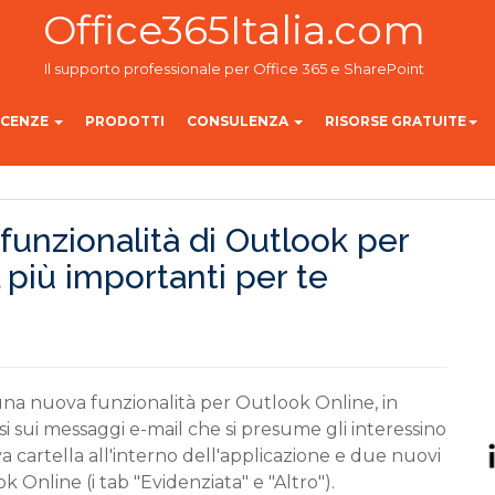
Office365Italia.com
Il supporto professionale per Office 365 e SharePoint
ICENZE
PRODOTTI
CONSULENZA
RISORSE GRATUITE
funzionalità di Outlook per
 più importanti per te
 una nuova funzionalità per Outlook Online, in
si sui messaggi e-mail che si presume gli interessino
a cartella all'interno dell'applicazione e due nuovi
k Online (i tab "Evidenziata" e "Altro").