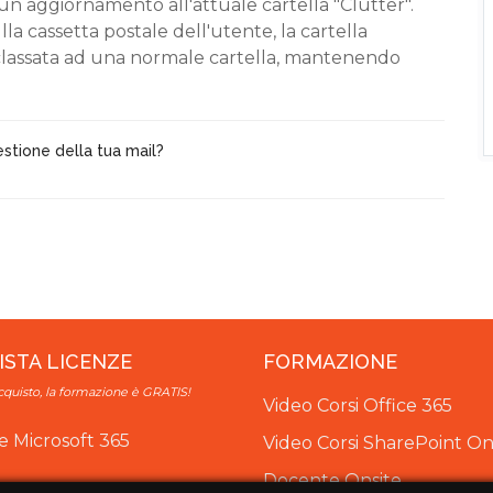
n aggiornamento all'attuale cartella "Clutter".
lla cassetta postale dell'utente, la cartella
eclassata ad una normale cartella, mantenendo
estione della tua mail?
ISTA LICENZE
FORMAZIONE
cquisto, la formazione è GRATIS!
Video Corsi Office 365
e Microsoft 365
Video Corsi SharePoint 
Docente Onsite