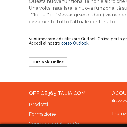
Questa nuova funzionalità non è altro che u
Una volta installata la nuova funzionalità su
"Clutter" (o "Messaggi secondari") viene d
ovviamente tutto l'attuale contenuto.
Vuoi imparare ad utilizzare Outlook Online per la g
Accedi al nostro
corso Outlook
.
Outlook Online
OFFICE365ITALIA.COM
ACQU
Con l'a
Prodotti
Licenz
Formazione
Consulenza Office 365