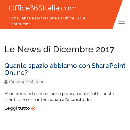
Office365Italia.com
Consulenza e formazione su Office 365 e
Tog
SharePoint
navi
Le News di Dicembre 2017
Quanto spazio abbiamo con SharePoint
Online?
Giuseppe Marchi
E' un domanda che ci fanno praticamente tutti i nostri
clienti che sono intenzionati all'acquisto di
...
Leggi tutto