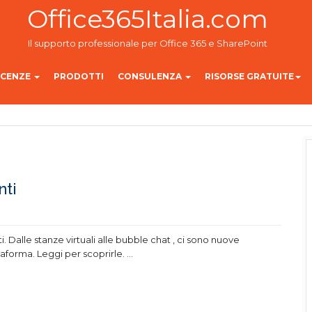
Office365Italia.com
Il supporto professionale per Office 365 e SharePoint
ICENZE
PRODOTTI
CONSULENZA
RISORSE GRATUITE
nti
 Dalle stanze virtuali alle bubble chat , ci sono nuove
ttaforma. Leggi per scoprirle.
...