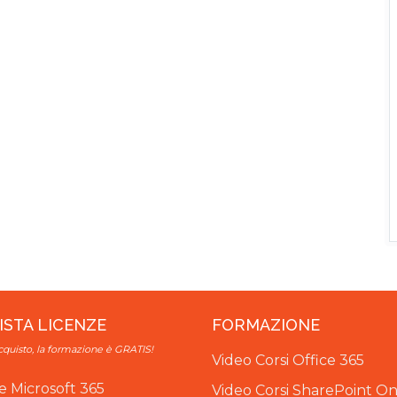
ISTA LICENZE
FORMAZIONE
cquisto, la formazione è GRATIS!
Video Corsi Office 365
e Microsoft 365
Video Corsi SharePoint 