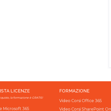
ISTA LICENZE
FORMAZIONE
cquisto, la formazione è GRATIS!
Video Corsi Office 365
e Microsoft 365
Video Corsi SharePoint 