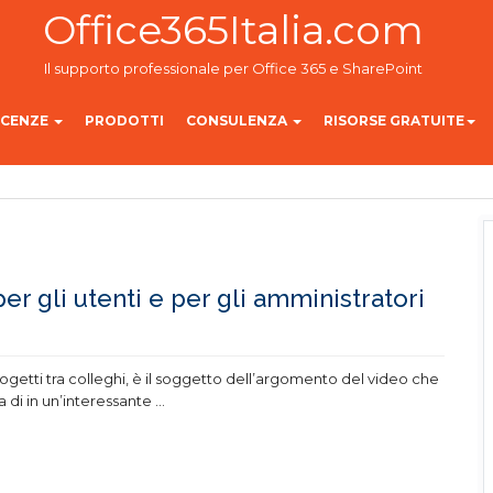
Office365Italia.com
Il supporto professionale per Office 365 e SharePoint
ICENZE
PRODOTTI
CONSULENZA
RISORSE GRATUITE
 gli utenti e per gli amministratori
ogetti tra colleghi, è il soggetto dell’argomento del video che
a di in un’interessante
...