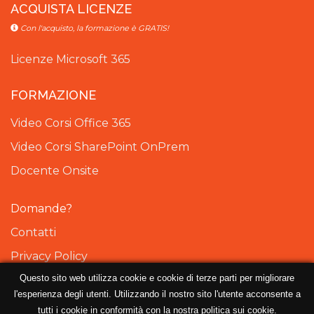
ACQUISTA LICENZE
Con l'acquisto, la formazione è GRATIS!
Licenze Microsoft 365
FORMAZIONE
Video Corsi Office 365
Video Corsi SharePoint OnPrem
Docente Onsite
Domande?
Contatti
Privacy Policy
Questo sito web utilizza cookie e cookie di terze parti per migliorare
Cookie Policy
l'esperienza degli utenti. Utilizzando il nostro sito l'utente acconsente a
tutti i cookie in conformità con la nostra politica sui cookie.