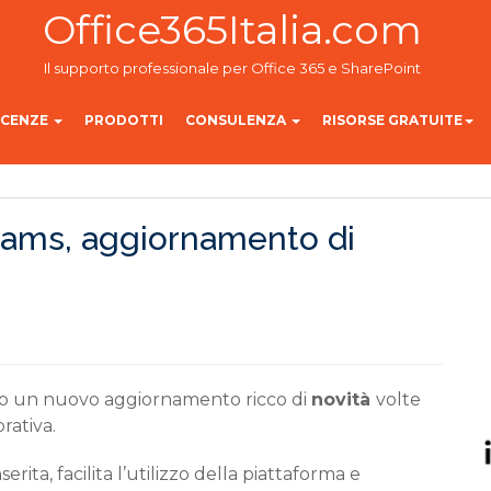
Office365Italia.com
Il supporto professionale per Office 365 e SharePoint
ICENZE
PRODOTTI
CONSULENZA
RISORSE GRATUITE
Teams, aggiornamento di
to un nuovo aggiornamento ricco di
novit
à
volte
rativa.
serit
a,
facilita l’utilizzo della piattaforma e