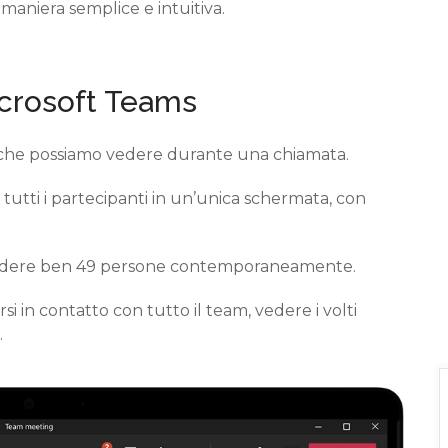
 maniera semplice e intuiti
va.
crosoft Teams
che possiamo vedere durante una chiamata
.
e
tutti i partecipanti in un’unica schermata
, con
edere
ben 49 persone contemporaneamente.
irsi in contatto con tutto il team
, vedere i volti
.