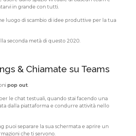
tarvi in grande con tutti.
e luogo di scambio di idee produttive per la tua
ella seconda metà di questo 2020.
ngs & C
hiamate
su Teams
ioni
pop out
.
er le chat testuali, q
uando stai facendo una
ata dalla piattaforma e condurre attività
nello
ng
puoi separare la sua schermata
e aprire un
mazioni che ti servono.