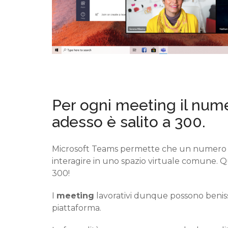
Per ogni meeting il num
adesso è
salito a
300.
Microsoft Teams permette
che un numero e
interagire in uno spazio virtuale
comune.
Qu
300!
I
meeting
lavorativi dunque possono benissi
piattaforma.