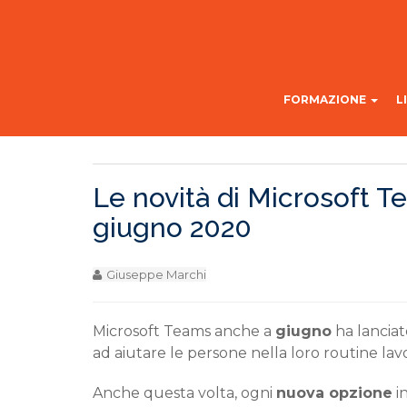
FORMAZIONE
L
Le novità di Microsoft 
giugno 2020
Giuseppe Marchi
Microsoft Teams an
che a
giugno
ha lancia
ad aiutare
le
persone nella
loro
routine lavo
Anche questa volta
, ogni
nuova opzione
in