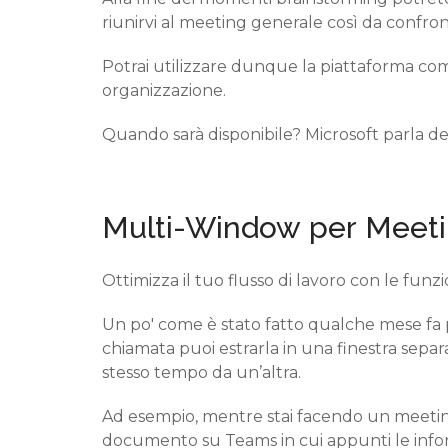
riunirvi al meeting generale così da
confron
Potrai utilizzare dunque la piattaforma com
organizzazione.
Quando sarà disponibile? Microsoft parla d
Multi-Window
per
Meeti
O
ttimizza il tuo
flusso di lavoro con le funz
Un po' come è stato fatto qualche mese fa p
chiamata puoi estrarla in una finestra separ
stesso tempo
da un’altra.
Ad esempio, mentre stai facendo un meeti
documento su Teams in cui appunti le infor