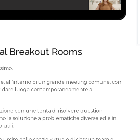
ual Breakout Rooms
ssimo.
ee
,
all’interno di un grande meeting comune
,
con
r
dare luogo contemporaneamente a
ione comune tenta di risolvere questioni
no la soluzione
a
problematiche diverse
ed è in
utili.
te
uscire dallo spazio virtuale d
i ciascun
team e