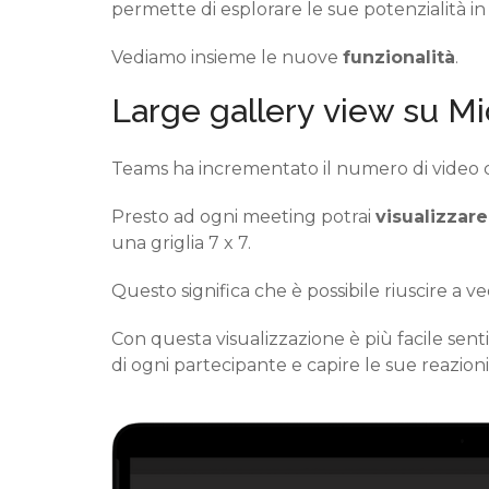
permette di esplorare
le
sue
potenzialità in
Vediamo insieme
le nuove
funzionalità
.
Large
gallery
view su Mi
T
eams
ha incrementato
il numero di
video 
Presto
ad
ogni
meeting p
otrai
visualizzar
una
griglia 7 x 7
.
Questo significa che è possibile
riuscire a v
Con
questa visualizzazione
è più facile sent
di
ogni partecipante
e capire le
sue
reazioni