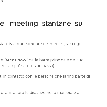
à!
e i meeting istantanei
su
viare istantaneamente dei meetings su ogni
te “
Meet
now
”
nella barra principale dei tuoi
era un po' nascosta in basso)
.
i in contatto con le persone che
fanno parte
di
 di annullare le distanze
nella maniera più