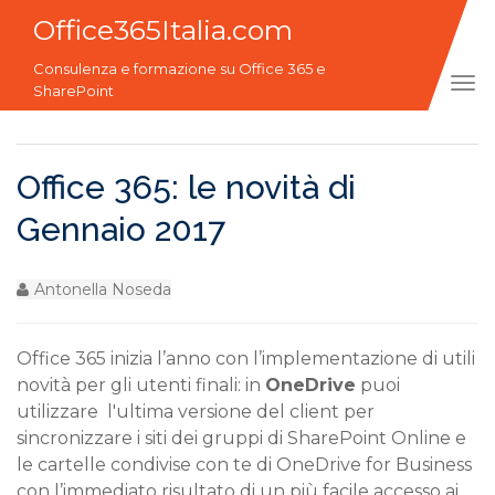
Office365Italia.com
Consulenza e formazione su Office 365 e
Tog
SharePoint
navi
Office 365: le novità di
Gennaio 2017
Antonella Noseda
Office 365 inizia l’anno con l’implementazione di utili
novità per gli utenti finali: in
OneDrive
puoi
utilizzare l'ultima versione del client per
sincronizzare i siti dei gruppi di SharePoint Online e
le cartelle condivise con te di OneDrive for Business
con l’immediato risultato di un più facile accesso ai