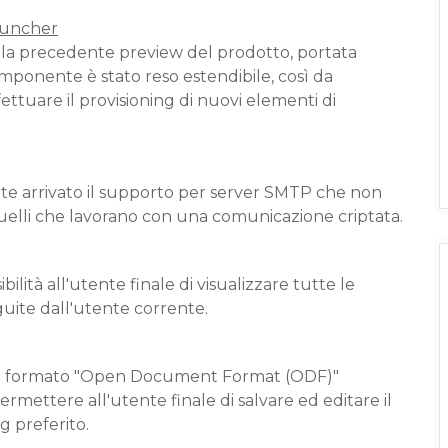
Launcher
lla precedente preview del prodotto, portata
omponente è stato reso estendibile, così da
ettuare il provisioning di nuovi elementi di
nte arrivato il supporto per server SMTP che non
 quelli che lavorano con una comunicazione criptata.
bilità all'utente finale di visualizzare tutte le
eguite dall'utente corrente.
o al formato "Open Document Format (ODF)"
ermettere all'utente finale di salvare ed editare il
g preferito.