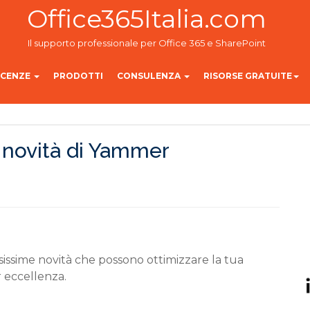
Office365Italia.com
Il supporto professionale per Office 365 e SharePoint
ICENZE
PRODOTTI
CONSULENZA
RISORSE GRATUITE
e novità di Yammer
ssime novità che possono ottimizzare la tua
 eccellenza.