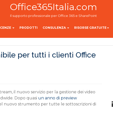
Office365Italia.com
Il supporto professionale per Office 365 e SharePoint
ICENZE
PRODOTTI
CONSULENZA
RISORSE GRATUITE
le per tutti i clienti Office
tream, il nuovo servizio per la gestione dei video
worldwide. Dopo quasi
un anno di preview
 del nuovo strumento per tutte le sottoscrizioni di