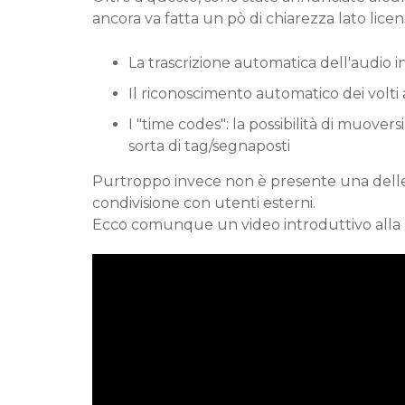
ancora va fatta un pò di chiarezza lato licen
La trascrizione automatica dell'audio in 
Il riconoscimento automatico dei volti a
I "time codes": la possibilità di muover
sorta di tag/segnaposti
Purtroppo invece non è presente una delle 
condivisione con utenti esterni.
Ecco comunque un video introduttivo alla 