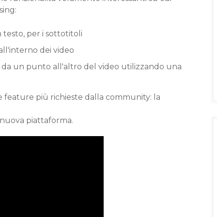
sing:
testo, per i sottotitoli
ll'interno dei video
si da un punto all'altro del video utilizzando una
feature più richieste dalla community: la
nuova piattaforma.