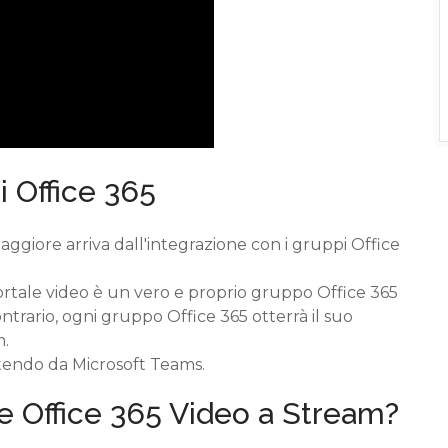
i Office 365
maggiore arriva dall'integrazione con i gruppi Office
ortale video è un vero e proprio gruppo Office 365
contrario, ogni gruppo Office 365 otterrà il suo
m.
rtendo da Microsoft Teams.
e Office 365 Video a Stream?