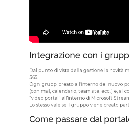
Integrazione con i grupp
Dal punto di vista della gestione la novità 
365.
Ogni gruppi creato all'interno del nuovo p
(con mail, calendario, team site, ecc..) e, al 
"video portal" all'interno di Microsoft Strea
Lo stesso vale se il gruppo viene creato pa
Come passare dal portal