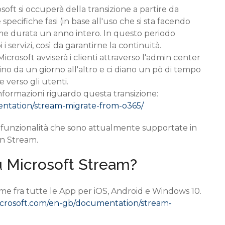
osoft si occuperà della transizione a partire da
 specifiche fasi (in base all'uso che si sta facendo
ome durata un anno intero. In questo periodo
servizi, così da garantirne la continuità.
Microsoft avviserà i clienti attraverso l'admin center
sino da un giorno all'altro e ci diano un pò di tempo
 verso gli utenti.
 informazioni riguardo questa transizione:
entation/stream-migrate-from-o365/
lle funzionalità che sono attualmente supportate in
in Stream.
su Microsoft Stream?
rime fra tutte le App per iOS, Android e Windows 10.
microsoft.com/en-gb/documentation/stream-