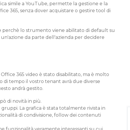
fica simile a YouTube, permette la gestione e la
ffice 365, senza dover acquistare o gestire tool di
erchè lo strumento viene abilitato di default su
ia un'azione da parte dell'azienda per decidere
Office 365 video è stato disabilitato, ma è molto
 di tempo il vostro tenant avrà due diverse
esto andrà gestito.
ò di novità in più.
 gruppi. La grafica è stata totalmente rivista in
nalità di condivisione, follow dei contenuti
e funzionalità veramente interessanti su cui