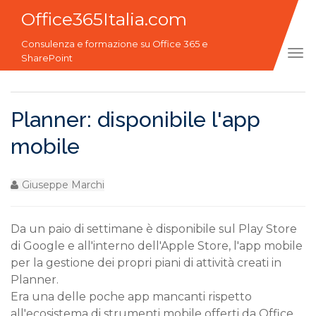
Office365Italia.com
Consulenza e formazione su Office 365 e
Tog
SharePoint
navi
Planner: disponibile l'app
mobile
Giuseppe Marchi
Da un paio di settimane è disponibile sul Play Store
di Google e all'interno dell'Apple Store, l'app mobile
per la gestione dei propri piani di attività creati in
Planner.
Era una delle poche app mancanti rispetto
all'ecosistema di strumenti mobile offerti da Office